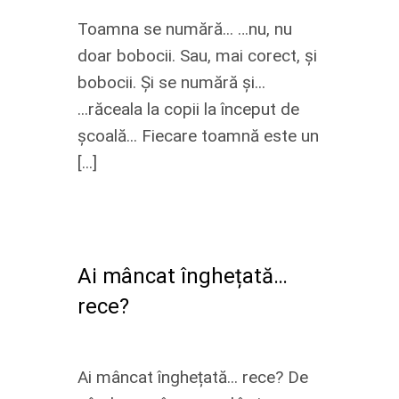
Toamna se numără... …nu, nu
doar bobocii. Sau, mai corect, și
bobocii. Și se numără și...
...răceala la copii la început de
școală... Fiecare toamnă este un
[...]
Ai mâncat înghețată…
rece?
Ai mâncat înghețată... rece? De