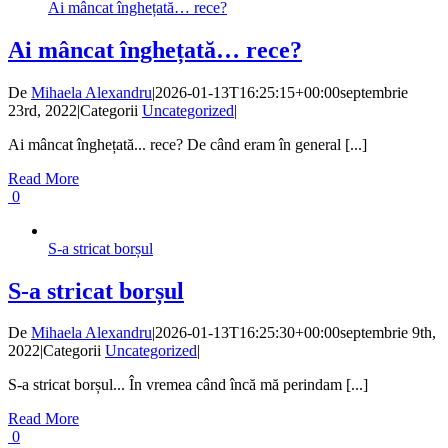
Ai mâncat înghețată… rece?
Ai mâncat înghețată… rece?
De
Mihaela Alexandru
|
2026-01-13T16:25:15+00:00
septembrie
23rd, 2022
|
Categorii
Uncategorized
|
Ai mâncat înghețată... rece? De când eram în general [...]
Read More
0
S-a stricat borșul
S-a stricat borșul
De
Mihaela Alexandru
|
2026-01-13T16:25:30+00:00
septembrie 9th,
2022
|
Categorii
Uncategorized
|
S-a stricat borșul... În vremea când încă mă perindam [...]
Read More
0