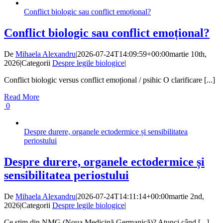
Conflict biologic sau conflict emoțional?
Conflict biologic sau conflict emoțional?
De
Mihaela Alexandru
|
2026-07-24T14:09:59+00:00
martie 10th,
2026
|
Categorii
Despre legile biologice
|
Conflict biologic versus conflict emoțional / psihic O clarificare [...]
Read More
0
Despre durere, organele ectodermice și sensibilitatea
periostului
Despre durere, organele ectodermice și
sensibilitatea periostului
De
Mihaela Alexandru
|
2026-07-24T14:11:14+00:00
martie 2nd,
2026
|
Categorii
Despre legile biologice
|
Ce știm din NMG (Noua Medicină Germanică)? Atunci când [...]