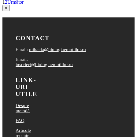
1
2
Următor
Close
×
product
quick
view
CONTACT
Email:
mihaela@biologiaemotiilor.ro
Email:
inscrieri@biologiaemotiilor.ro
LINK-
URI
UTILE
Despre
metodă
FAQ
Articole
recente