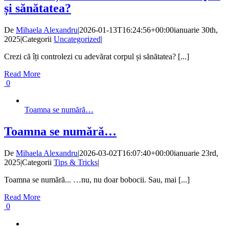
și sănătatea?
De
Mihaela Alexandru
|
2026-01-13T16:24:56+00:00
ianuarie 30th,
2025
|
Categorii
Uncategorized
|
Crezi că îți controlezi cu adevărat corpul și sănătatea? [...]
Read More
0
Toamna se numără…
Toamna se numără…
De
Mihaela Alexandru
|
2026-03-02T16:07:40+00:00
ianuarie 23rd,
2025
|
Categorii
Tips & Tricks
|
Toamna se numără... …nu, nu doar bobocii. Sau, mai [...]
Read More
0