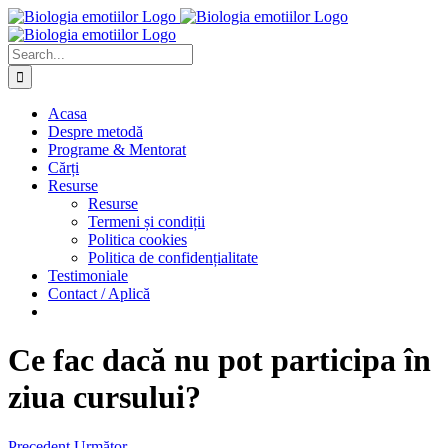
Skip
to
content
Search
for:
Acasa
Despre metodă
Programe & Mentorat
Cărți
Resurse
Resurse
Termeni și condiții
Politica cookies
Politica de confidențialitate
Testimoniale
Contact / Aplică
Ce fac dacă nu pot participa în
ziua cursului?
Precedent
Următor