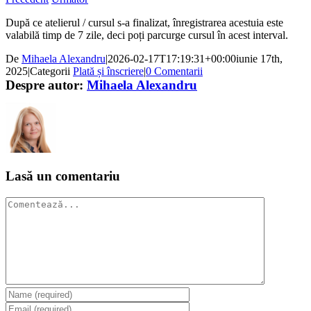
După ce atelierul / cursul s-a finalizat, înregistrarea acestuia este
valabilă timp de 7 zile, deci poți parcurge cursul în acest interval.
De
Mihaela Alexandru
|
2026-02-17T17:19:31+00:00
iunie 17th,
2025
|
Categorii
Plată și înscriere
|
0 Comentarii
Despre autor:
Mihaela Alexandru
Lasă un comentariu
Comentariu