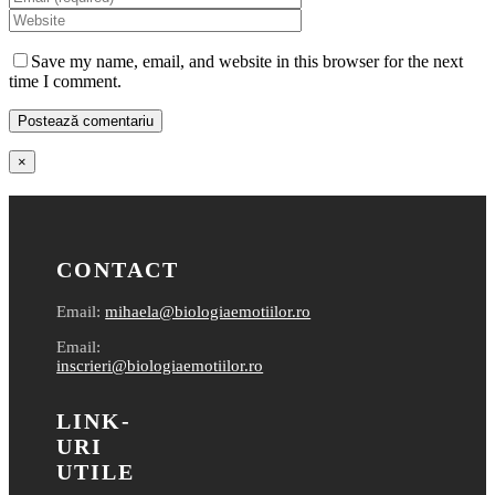
Save my name, email, and website in this browser for the next
time I comment.
Close
×
product
quick
view
CONTACT
Email:
mihaela@biologiaemotiilor.ro
Email:
inscrieri@biologiaemotiilor.ro
LINK-
URI
UTILE