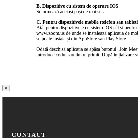
B. Dispozitive cu sistem de operare IOS
Se urmează aceiași pași de mai sus
C. Pentru dispozitivele mobile (telefon sau tablet
Atât pentru dispozitivele cu sistem IOS cât și pentru
www.zoom.us de unde se instalează aplicația de mo
se poate instala și din AppStore sau Play Store.
Odată deschisă aplicația se apăsa butonul „Join Meet
introduce codul sau linkul primit. După inițializare 
Close
×
product
quick
view
CONTACT