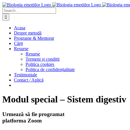
Skip
to
Search
content
for:
Acasa
Despre metodă
Programe & Mentorat
Cărți
Resurse
Resurse
Termeni și condiții
Politica cookies
Politica de confidențialitate
Testimoniale
Contact / Aplică
Modul special – Sistem digestiv
Urmează să fie programat
platforma Zoom