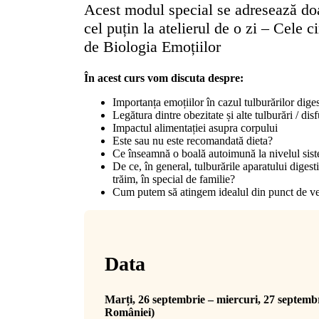
Acest modul special se adresează doar
cel puțin la atelierul de o zi – Cele c
de Biologia Emoțiilor
În acest curs vom discuta despre:
Importanța emoțiilor în cazul tulburărilor dige
Legătura dintre obezitate și alte tulburări / disf
Impactul alimentației asupra corpului
Este sau nu este recomandată dieta?
Ce înseamnă o boală autoimună la nivelul sist
De ce, în general, tulburările aparatului digest
trăim, în special de familie?
Cum putem să atingem idealul din punct de ved
Data
Marți, 26 septembrie – miercuri, 27 septembr
României)