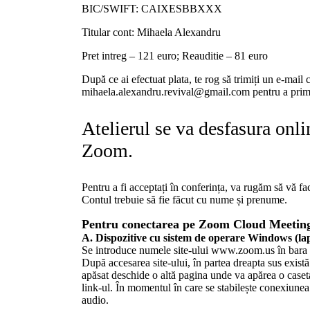
BIC/SWIFT: CAIXESBBXXX
Titular cont: Mihaela Alexandru
Pret intreg – 121 euro; Reauditie – 81 euro
După ce ai efectuat plata, te rog să trimiți un e-mail 
mihaela.alexandru.revival@gmail.com pentru a primi
Atelierul se va desfasura onli
Zoom.
Pentru a fi acceptați în conferința, va rugăm să vă fa
Contul trebuie să fie făcut cu nume și prenume.
Pentru conectarea pe Zoom Cloud Meetings
A. Dispozitive cu sistem de operare Windows (l
Se introduce numele site-ului www.zoom.us în bara 
După accesarea site-ului, în partea dreapta sus exis
apăsat deschide o altă pagina unde va apărea o caseta
link-ul. În momentul în care se stabilește conexiunea
audio.