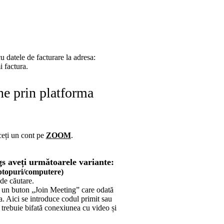
cu datele de facturare la adresa:
 factura.
ne prin platforma
ceți un cont pe
ZOOM
.
 aveți următoarele variante:
aptopuri/computere)
de căutare.
tă un buton „Join Meeting” care odată
. Aici se introduce codul primit sau
 trebuie bifată conexiunea cu video și