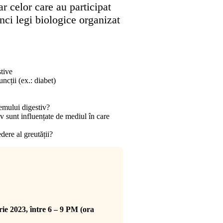
 celor care au participat
inci legi biologice organizat
stive
uncții (ex.: diabet)
emului digestiv?
iv sunt influențate de mediul în care
ere al greutății?
ie 2023, între 6 – 9 PM (ora