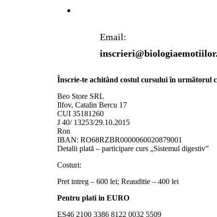
Email:
inscrieri@biologiaemotiilor
Înscrie-te achitând costul cursului în următorul 
Beo Store SRL
Ilfov, Catalin Bercu 17
CUI 35181260
J 40/ 13253/29.10.2015
Ron
IBAN: RO68RZBR0000060020879001
Detalii plată – participare curs „Sistemul digestiv”
Costuri:
Pret intreg – 600 lei; Reauditie – 400 lei
Pentru plati in EURO
ES46 2100 3386 8122 0032 5509