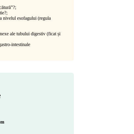
cătură”?;
tie?;
la nivelul esofagului (regula
exe ale tubului digestiv (ficat și
gastro-intestinale
e
om