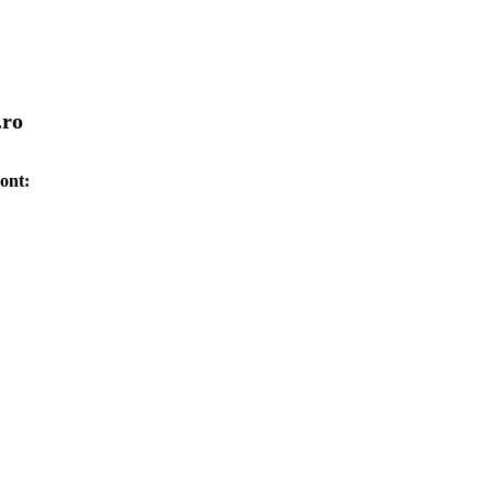
.ro
cont: