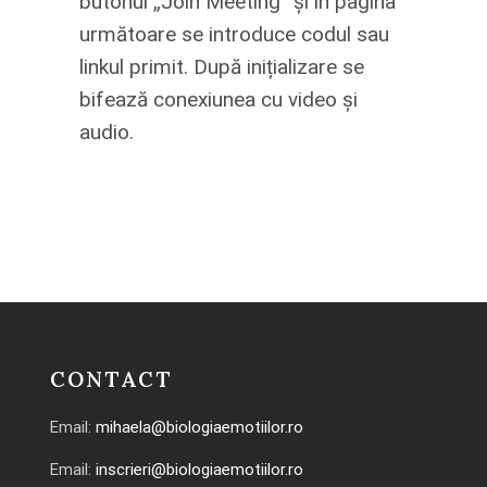
butonul „Join Meeting” și în pagina
următoare se introduce codul sau
linkul primit. După inițializare se
bifează conexiunea cu video și
audio.
CONTACT
Email:
mihaela@biologiaemotiilor.ro
Email:
inscrieri@biologiaemotiilor.ro