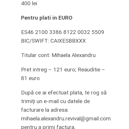
400 lei
Pentru plati in EURO
ES46 2100 3386 8122 0032 5509
BIC/SWIFT: CAIXESBBXXX
Titular cont: Mihaela Alexandru
Pret intreg – 121 euro; Reauditie –
81 euro
După ce ai efectuat plata, te rog să
trimiți un e-mail cu datele de
facturare la adresa:
mihaela.alexandru.revival@gmail.com
pentru a primi factura.