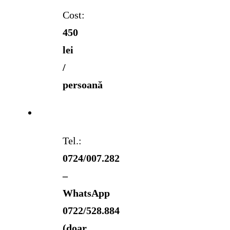
Cost:
450
lei
/
persoană
Tel.:
0724/007.282
–
WhatsApp
0722/528.884
(doar