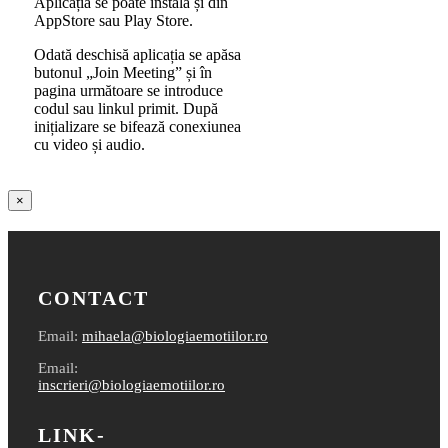
Aplicația se poate instala și din
AppStore sau Play Store.
Odată deschisă aplicația se apăsa
butonul „Join Meeting” și în
pagina următoare se introduce
codul sau linkul primit. După
inițializare se bifează conexiunea
cu video și audio.
Close
×
product
quick
view
CONTACT
Email:
mihaela@biologiaemotiilor.ro
Email:
inscrieri@biologiaemotiilor.ro
LINK-