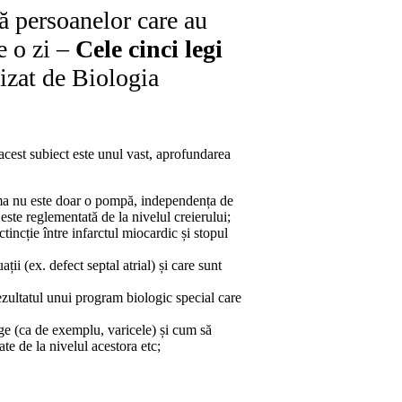
ă persoanelor care au
de o zi –
Cele cinci legi
izat de Biologia
cest subiect este unul vast, aprofundarea
nima nu este doar o pompă, independența de
i este reglementată de la nivelul creierului;
tincție între infarctul miocardic și stopul
ii (ex. defect septal atrial) și care sunt
zultatul unui program biologic special care
e (ca de exemplu, varicele) și cum să
ate de la nivelul acestora etc;