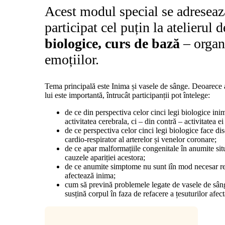
Acest modul special se adreseaz
participat cel puțin la atelierul 
biologice, curs de bază
– organ
emoțiilor.
Tema principală este Inima și vasele de sânge. Deoarece a
lui este importantă, întrucât participanții pot întelege:
de ce din perspectiva celor cinci legi biologice i
activitatea cerebrala, ci – din contră – activitatea e
de ce perspectiva celor cinci legi biologice face disc
cardio-respirator al arterelor și venelor coronare;
de ce apar malformațiile congenitale în anumite situaț
cauzele apariției acestora;
de ce anumite simptome nu sunt iîn mod necesar re
afectează inima;
cum să prevină problemele legate de vasele de sâng
susțină corpul în faza de refacere a țesuturilor afect