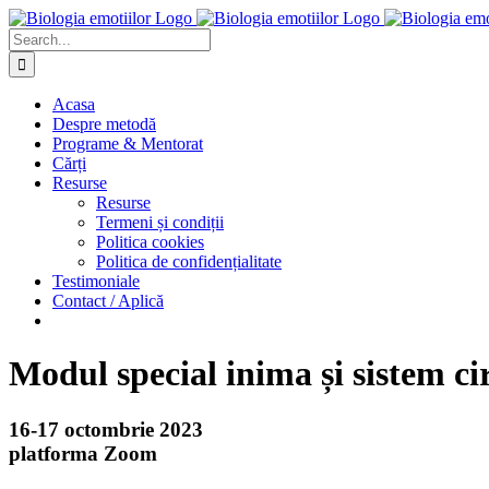
Skip
to
Search
content
for:
Acasa
Despre metodă
Programe & Mentorat
Cărți
Resurse
Resurse
Termeni și condiții
Politica cookies
Politica de confidențialitate
Testimoniale
Contact / Aplică
Modul special inima și sistem ci
16-17 octombrie 2023
platforma Zoom