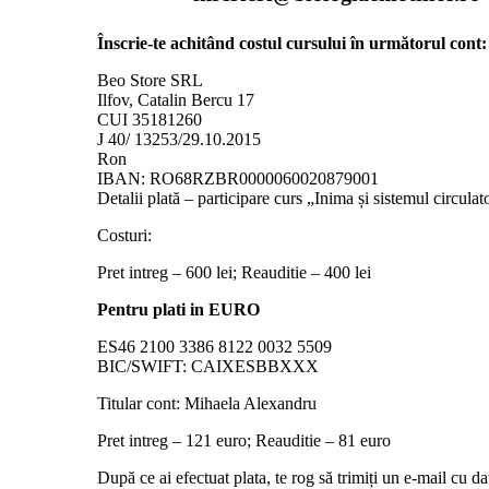
Înscrie-te achitând costul cursului în următorul cont:
Beo Store SRL
Ilfov, Catalin Bercu 17
CUI 35181260
J 40/ 13253/29.10.2015
Ron
IBAN: RO68RZBR0000060020879001
Detalii plată – participare curs „Inima și sistemul circulat
Costuri:
Pret intreg – 600 lei; Reauditie – 400 lei
Pentru plati in EURO
ES46 2100 3386 8122 0032 5509
BIC/SWIFT: CAIXESBBXXX
Titular cont: Mihaela Alexandru
Pret intreg – 121 euro; Reauditie – 81 euro
După ce ai efectuat plata, te rog să trimiți un e-mail cu da