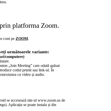
tura.
e prin platforma Zoom.
 un cont pe
ZOOM
.
eți următoarele variante:
uri/computere)
utare.
 buton „Join Meeting” care odată apăsat
troduce codul primit sau link-ul. În
conexiunea cu video și audio.
droid se accesează site-ul www.zoom.us de
s). Aplicația se poate instala și din