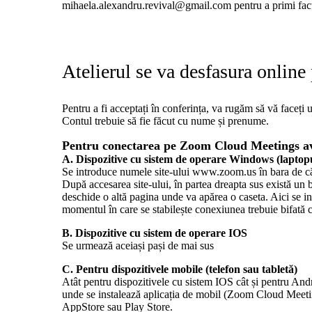
mihaela.alexandru.revival@gmail.com pentru a primi fac
Atelierul se va desfasura onlin
Pentru a fi acceptați în conferința, va rugăm să vă faceți
Contul trebuie să fie făcut cu nume și prenume.
Pentru conectarea pe Zoom Cloud Meetings av
A. Dispozitive cu sistem de operare Windows (laptop
Se introduce numele site-ului www.zoom.us în bara de că
După accesarea site-ului, în partea dreapta sus există un
deschide o altă pagina unde va apărea o caseta. Aici se in
momentul în care se stabilește conexiunea trebuie bifată 
B. Dispozitive cu sistem de operare IOS
Se urmează aceiași pași de mai sus
C. Pentru dispozitivele mobile (telefon sau tabletă)
Atât pentru dispozitivele cu sistem IOS cât și pentru An
unde se instalează aplicația de mobil (Zoom Cloud Meeting
AppStore sau Play Store.